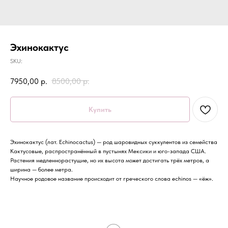
Эхинокактус
SKU:
7950,00
р.
8500,00
р.
Купить
Эхинокактус (лат. Echinocactus) — род шаровидных суккулентов из семейства
Кактусовые, распространённый в пустынях Мексики и юго-запада США.
Растения медленнорастущие, но их высота может достигать трёх метров, а
ширина — более метра.
Научное родовое название происходит от греческого слова echinos — «ёж».