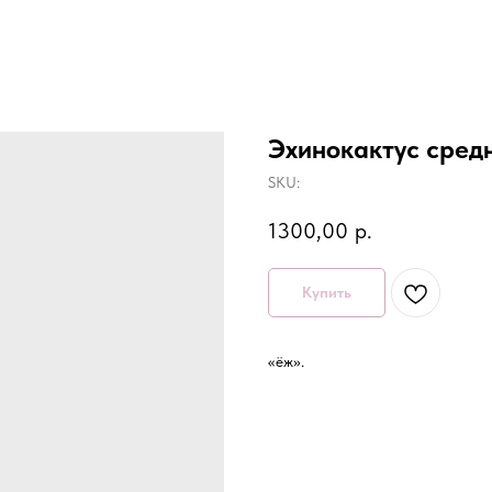
Эхинокактус сред
SKU:
1300,00
р.
Купить
«ёж».