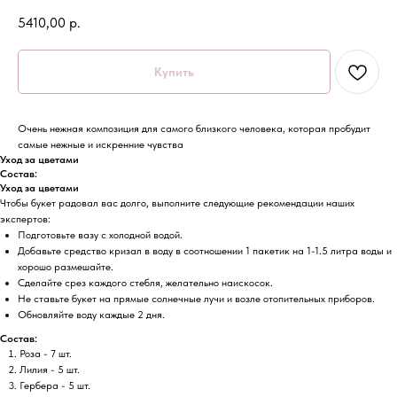
5410,00
р.
Купить
Очень нежная композиция для самого близкого человека, которая пробудит
самые нежные и искренние чувства
Уход за цветами
Состав:
Уход за цветами
Чтобы букет радовал вас долго, выполните следующие рекомендации наших
экспертов:
Подготовьте вазу с холодной водой.
Добавьте средство кризал в воду в соотношении 1 пакетик на 1-1.5 литра воды и
хорошо размешайте.
Сделайте срез каждого стебля, желательно наискосок.
Не ставьте букет на прямые солнечные лучи и возле отопительных приборов.
Обновляйте воду каждые 2 дня.
Состав:
Роза - 7 шт.
Лилия - 5 шт.
Гербера - 5 шт.